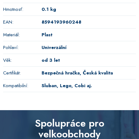
Hmotnosť
:
0.1 kg
EAN
:
8594193960248
Materiál
:
Plast
Pohlaví
:
Univerzální
Věk
:
od 3 let
Certifikát
:
Bezpečná hračka, Česká kvalita
Kompatibilní
:
Sluban, Lego, Cobi aj.
Spolupráce pro
velkoobchody