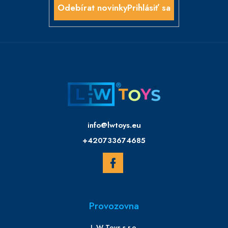
Prihlásiť sa
Kontakt
info
@
lwtoys.eu
+420733674685
Provozovna
L-W Toys s.r.o.