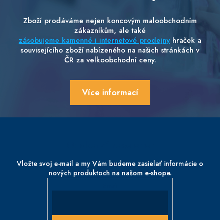
Zboží prodáváme nejen koncovým maloobchodním
zákazníkům, ale také
zásobujeme kamenné i internetové prodejny
hraček a
souvisejícího zboží nabízeného na našich stránkách v
ČR za velkoobchodní ceny.
Více informací
Z
á
p
Odoberať newsletter
ä
t
Vložte svoj e-mail a my Vám budeme zasielať informácie o
nových produktoch na našom e-shope.
i
e
Email