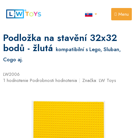
Prejsť
na
obsah
NÁKUPNÝ
KOŠÍK
Podložka na stavění 32x32
bodů - žlutá
kompatibilní s Lego, Sluban,
Cogo aj.
LW2006
Priemerné
1 hodnotenie
Podrobnosti hodnotenia
Značka:
LW Toys
hodnotenie
produktu
je
5,0
z
5
hviezdičiek.