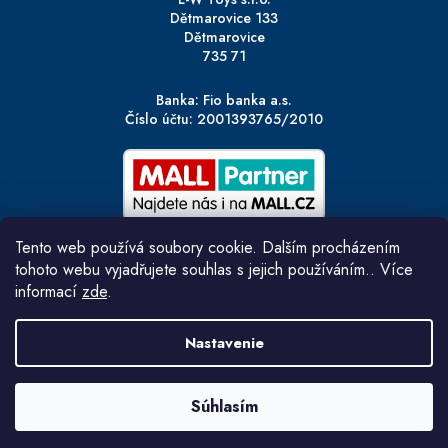
Dětmarovice 133
Dětmarovice
735 71
Banka: Fio banka a.s.
Číslo účtu: 2001393765/2010
Tento web používá soubory cookie. Dalším procházením
tohoto webu vyjadřujete souhlas s jejich používáním.. Více
informací
zde
.
Nastavenie
Copyright 2026
L-W TOYS
. Všetky práva vyhradené.
Upraviť nastavenie cookies
Súhlasím
Vytvoril Shoptet
|
Připravil Shoptetnamiru.cz