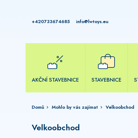
Přejít
na
obsah
+420733674685
info@lwtoys.eu
AKČNÍ STAVEBNICE
STAVEBNICE
S
Domů
Mohlo by vás zajímat
Velkoobchod
Velkoobchod