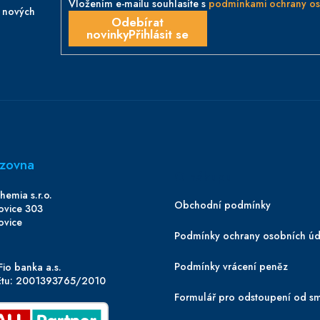
Vložením e-mailu souhlasíte s
podmínkami ochrany os
o nových
Přihlásit se
zovna
O nákupu
emia s.r.o.
Obchodní podmínky
ovice 303
ovice
Podmínky ochrany osobních úd
Podmínky vrácení peněz
Fio banka a.s.
účtu: 2001393765/2010
Formulář pro odstoupení od s