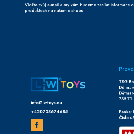
Vložte svůj e-mail a my vám budeme zasílat informace 
produktech na našem e-shopu.
Provo
Kontakt
TSG Boh
Dětmar
Dětmar
735 71
info
@
lwtoys.eu
+420733674685
Banka: 
Číslo 