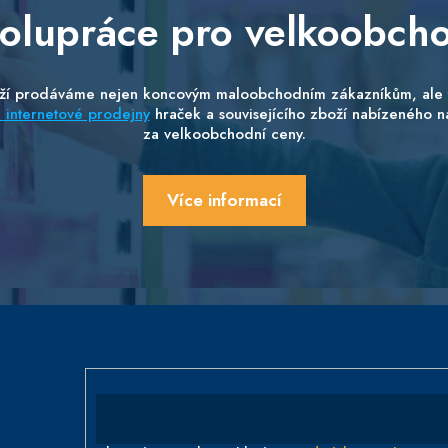
olupráce pro velkoobch
ží prodáváme nejen koncovým maloobchodním zákazníkům, ale 
internetové prodejny
hraček a souvisejícího zboží nabízeného n
za velkoobchodní ceny.
Více informací
E-mail