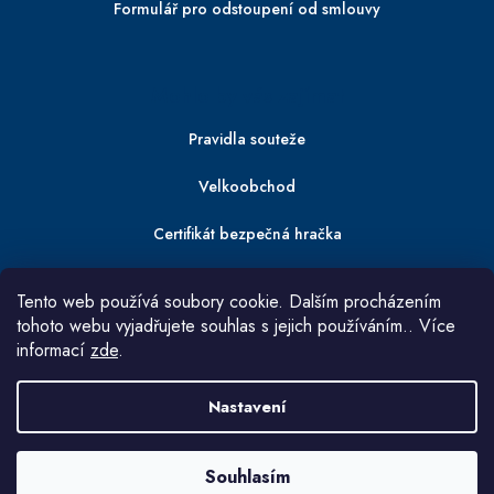
Formulář pro odstoupení od smlouvy
Mohlo by vás zajímat
Pravidla souteže
Velkoobchod
Certifikát bezpečná hračka
Bezpečnostní informace
Tento web používá soubory cookie. Dalším procházením
tohoto webu vyjadřujete souhlas s jejich používáním.. Více
informací
zde
.
Nastavení
Copyright 2026
L-W TOYS
. Všechna práva vyhrazena.
Upravit nastavení cookies
Souhlasím
Vytvořil Shoptet
|
Připravil Shoptetnamiru.cz