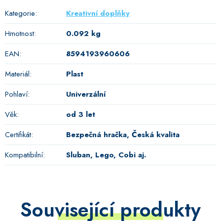
Kategorie
:
Kreativní doplňky
Hmotnost
:
0.092 kg
EAN
:
8594193960606
Materiál
:
Plast
Pohlaví
:
Univerzální
Věk
:
od 3 let
Certifikát
:
Bezpečná hračka, Česká kvalita
Kompatibilní
:
Sluban, Lego, Cobi aj.
Související produkty