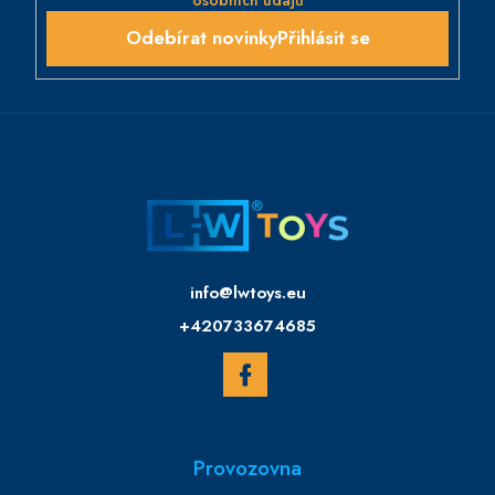
Přihlásit se
Kontakt
info
@
lwtoys.eu
+420733674685
Provozovna