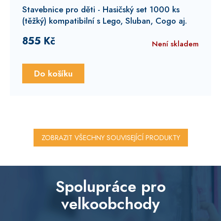
hodnocení
Stavebnice pro děti - Hasičský set 1000 ks
produktu
(těžký)
kompatibilní s Lego, Sluban, Cogo aj.
je
5,0
855 Kč
Není skladem
z
5
hvězdiček.
Do košíku
ZOBRAZIT VŠECHNY SOUVISEJÍCÍ PRODUKTY
Spolupráce pro
velkoobchody