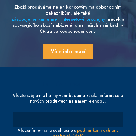
Zboží prodáváme nejen koncovým maloobchodním
zákazníkům, ale také
zásobujeme kamenné i internetové prodejny
hraček a
souvisejícího zboží nabízeného na našich stránkách v
ČR za velkoobchodní ceny.
Více informací
Z
á
p
Odebírat newsletter
a
t
Vložte svůj e-mail a my vám budeme zasílat informace o
nových produktech na našem e-shopu.
í
E-mail
Vložením e-mailu souhlasíte s
podmínkami ochrany
osobních údajů