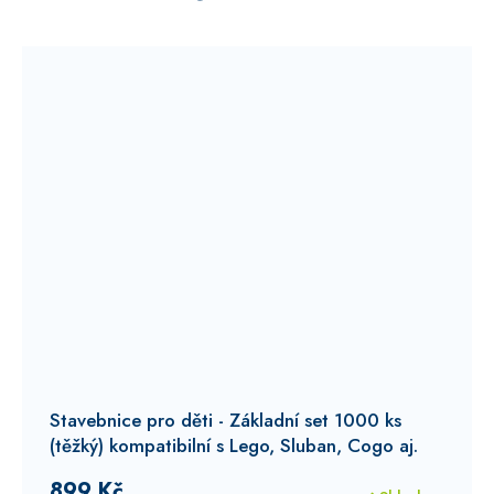
Průměrné
hodnocení
Stavebnice pro děti - Základní set 1000 ks
produktu
(těžký)
kompatibilní s Lego, Sluban, Cogo aj.
je
4,9
899 Kč