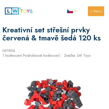
Přejít
na
obsah
NÁKUPNÍ
KOŠÍK
Kreativní set střešní prvky
červená & tmavě šedá 120 ks
LW1906
Průměrné
1 hodnocení
Podrobnosti hodnocení
Značka:
LW Toys
hodnocení
produktu
je
5,0
z
5
hvězdiček.