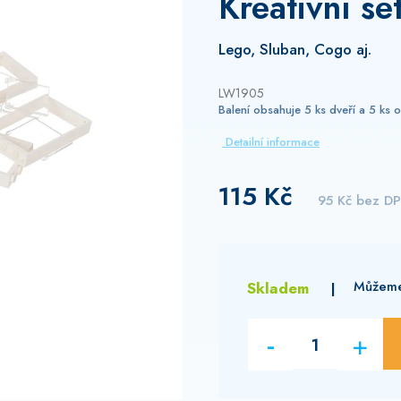
Kreativní s
je
5,0
z
Lego, Sluban, Cogo aj.
5
hvězdiček.
LW1905
Balení obsahuje 5 ks dveří a 5 ks o
Detailní informace
115 Kč
95 Kč bez D
Skladem