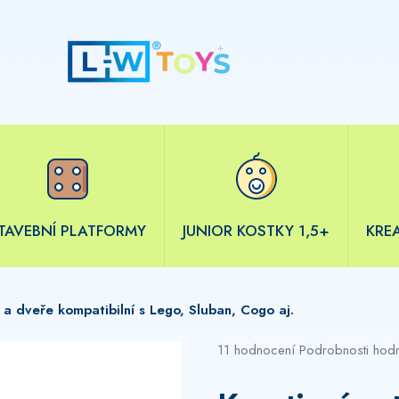
TAVEBNÍ PLATFORMY
JUNIOR KOSTKY 1,5+
KRE
a a dveře
kompatibilní s Lego, Sluban, Cogo aj.
Průměrné
11 hodnocení
Podrobnosti hod
hodnocení
produktu