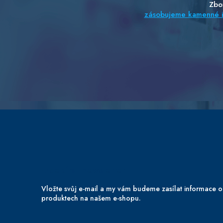
Zbo
zásobujeme kamenné i 
Z
á
p
a
t
í
Odebírat newsletter
Vložte svůj e-mail a my vám budeme zasílat informace 
produktech na našem e-shopu.