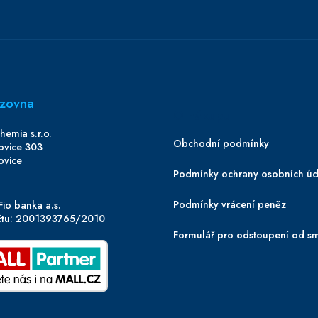
zovna
O nákupu
emia s.r.o.
Obchodní podmínky
ovice 303
ovice
Podmínky ochrany osobních úd
Podmínky vrácení peněz
Fio banka a.s.
účtu: 2001393765/2010
Formulář pro odstoupení od s