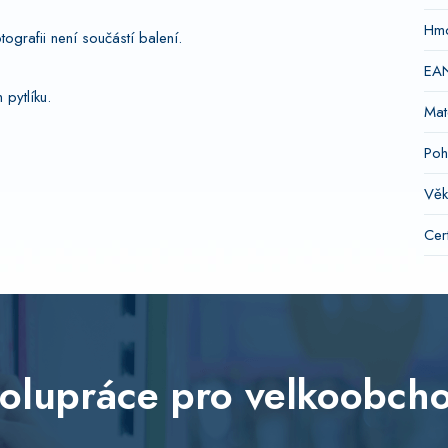
Hmo
grafii není součástí balení.
EA
pytlíku.
Mat
Poh
Věk
Cert
olupráce pro velkoobch