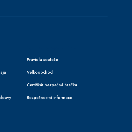
Mohlo by vás zajímat
Pravidla souteže
ajů
Velkoobchod
Certifikát bezpečná hračka
mlouvy
Bezpečnostní informace