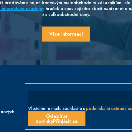
ží prodáváme nejen koncovým maloobchodním zákazníkům, ale 
internetové prodejny
hraček a souvisejícího zboží nabízeného n
za velkoobchodní ceny.
Více informací
E-mail
Vložením e-mailu souhlasíte s
podmínkami ochrany os
o nových
Přihlásit se