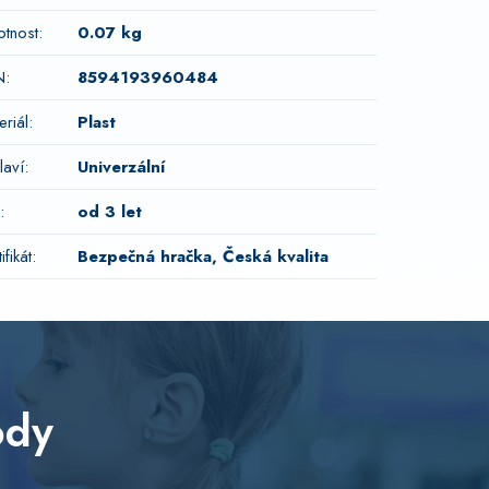
tnost
:
0.07 kg
N
:
8594193960484
eriál
:
Plast
laví
:
Univerzální
:
od 3 let
ifikát
:
Bezpečná hračka, Česká kvalita
ody