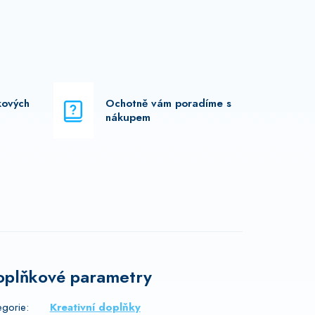
kových
Ochotně vám poradíme s
nákupem
oplňkové parametry
egorie
:
Kreativní doplňky