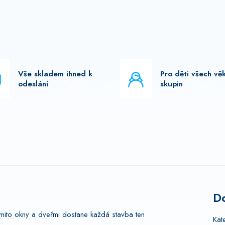
Vše skladem ihned k
Pro děti všech vě
odeslání
skupin
D
těmito okny a dveřmi dostane každá stavba ten
Kat