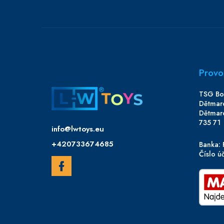
Provo
Kontakt
TSG Boh
Dětmar
Dětmar
735 71
info
@
lwtoys.eu
+420733674685
Banka: 
Číslo 