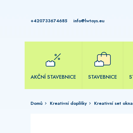
Přejít
na
obsah
+420733674685
info@lwtoys.eu
AKČNÍ STAVEBNICE
STAVEBNICE
S
Domů
Kreativní doplňky
Kreativní set okn