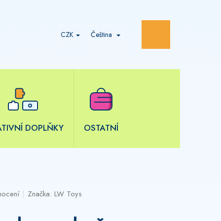
NÁKUPNÍ
CZK
Čeština
KOŠÍK
ATIVNÍ DOPLŇKY
OSTATNÍ
nocení
Značka:
LW Toys